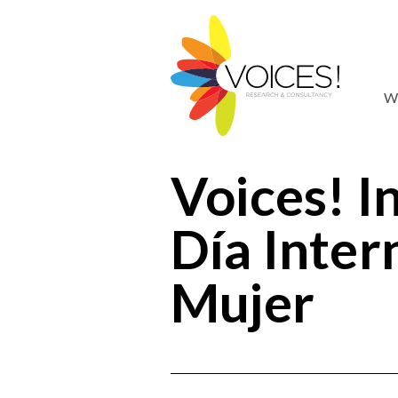
W
Voices! I
Día Inter
Mujer