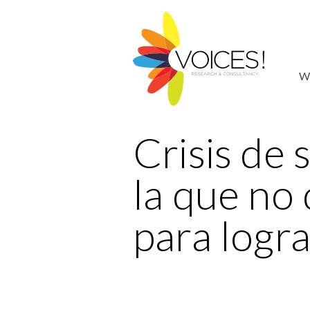
W
Crisis de 
la que no
para logr