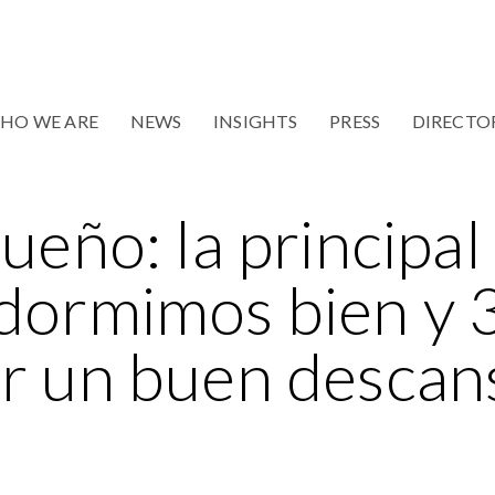
HO WE ARE
NEWS
INSIGHTS
PRESS
DIRECTO
sueño: la principa
 dormimos bien y 
ar un buen descan