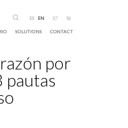
ES
EN
RIO
SOLUTIONS
CONTACT
l razón por
3 pautas
so