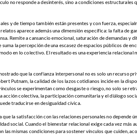
nculo no responde a desinterés, sino a condiciones estructurales 
riales y de tiempo también están presentes y con fuerza, especia
 relatos aparece además una dimensión específica: la falta de ga
densa. Remite a cansancio emocional, saturación de demandas y di
e suma la percepción de una escasez de espacios públicos de enc
odo en lo colectivo. El resultado es una experiencia relacional m
a mostrado que la confianza interpersonal no es solo un recurso p
ert Putnam, la calidad de los lazos cotidianos incide en la dispo
 vínculos se experimentan como desgaste o riesgo, no solo se retr
la acción colectiva, la participación comunitaria y el diálogo soc
puede traducirse en desigualdad cívica.
 que la satisfacción con las relaciones personales no depende ún
dad social. Cuando el bienestar relacional exige cada vez más a
on las mismas condiciones para sostener vínculos que cuiden, ac