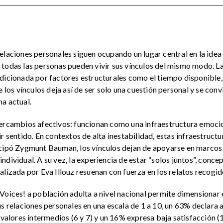
elaciones personales siguen ocupando un lugar central en la idea
todas las personas pueden vivir sus vínculos del mismo modo. La
dicionada por factores estructurales como el tiempo disponible, 
e los vínculos deja así de ser solo una cuestión personal y se conv
a actual.
ercambios afectivos: funcionan como una infraestructura emocion
r sentido. En contextos de alta inestabilidad, estas infraestruct
icipó Zygmunt Bauman, los vínculos dejan de apoyarse en marcos 
dividual. A su vez, la experiencia de estar “solos juntos”, concep
lizada por Eva Illouz resuenan con fuerza en los relatos recogid
Voices! a población adulta a nivel nacional permite dimensionar 
s relaciones personales en una escala de 1 a 10, un 63% declara a
 valores intermedios (6 y 7) y un 16% expresa baja satisfacción 