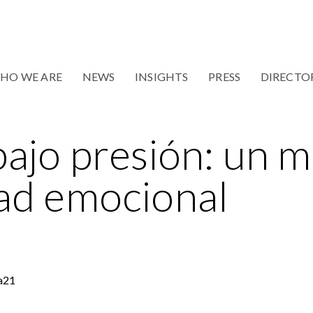
HO WE ARE
NEWS
INSIGHTS
PRESS
DIRECTO
bajo presión: un m
ad emocional
a21