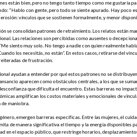
nes están bien, pero no tengo tanto tiempo como me gustaría par
iendo: “Hablo con gente, pero todo se siente apurado. Hay poco 
o erosión: vínculos que se sostienen formalmente, y menor dispon
ión se consolidan patrones de retraimiento. Los relatos están ma
onal. Las relaciones son percibidas como ausentes o decepciona
Me siento muy solo. No tengo a nadie con quien realmente hablar
Cuando los necesitás, no están”. En estos casos, retirarse del vínc
reiteradas de frustración.
cional ayudan a entender por qué estos patrones no se distribuyen
l cansancio aparecen como obstáculos centrales, a los que se sum
 desconfianza que dificulta el encuentro. Estas barreras no impac
ómicas amplifican los costos materiales y emocionales de vincul
 de maniobra.
nero, emergen barreras específicas. Entre las mujeres, el cuida
ta de manera significativa el tiempo y la energía disponibles pa
ad en el espacio público, que restringe horarios, desplazamiento