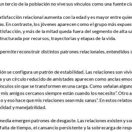
un tercio de la población no vive sus vínculos como una fuente cl
satisfacción relacional aumenta con la edad y es mayor entre qu
. En contraste, los jóvenes aparecen como el grupo más expuest
atisfacción, y más de la mitad queda fuera del segmento de alta 
structurada por recursos, trayectorias y etapas de la vida.
s permite reconstruir distintos patrones relacionales, entendidos
ción se configura un patrón de estabilidad. Las relaciones son vi
ia y un círculo reducido de amistades aparecen como anclas emocio
 vínculos sin que se transformen en una carga. Como señalan algu
mis amigos cercanos siempre están cuando los necesito”. Otro ag
o y eso hace que mis relaciones sean más sanas”. En estos relatos,
alidad y manejabilidad.
media emergen patrones de desgaste. Las relaciones existen y son
 falta de tiempo, el cansancio persistente y la sobrecarga de res