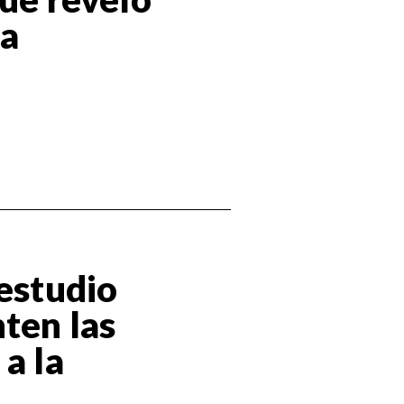
 a
 estudio
nten las
a la