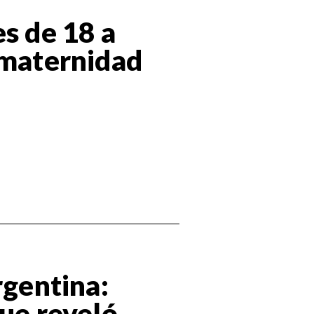
es de 18 a
 maternidad
rgentina:
que reveló