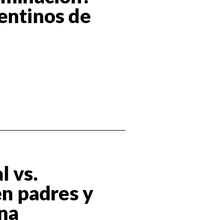
entinos de
l vs.
en padres y
na