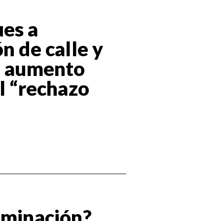
ues a
n de calle y
un aumento
l “rechazo
iminación?