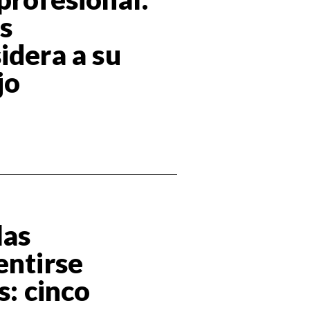
os
idera a su
jo
las
entirse
s: cinco