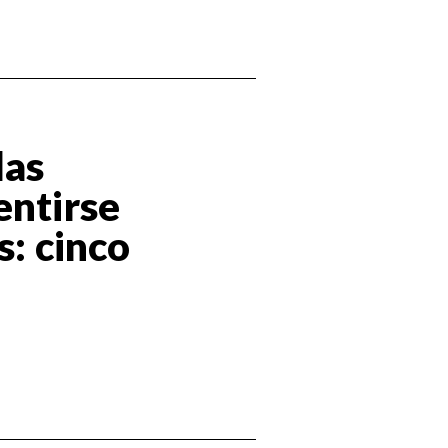
las
entirse
s: cinco