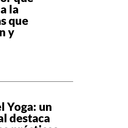
a la
as que
n y
el Yoga: un
al destaca