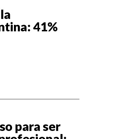
la
ntina: 41%
so para ser
profesional: