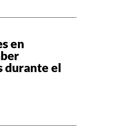
es en
aber
 durante el