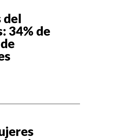
 del
: 34% de
 de
es
ujeres