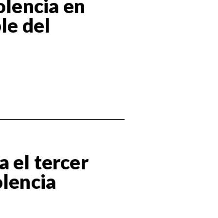
olencia en
le del
 el tercer
olencia